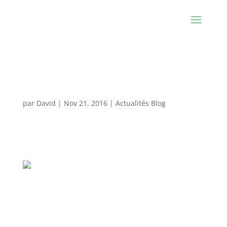
Exposition au Salon International des
métiers d’arts de Lens
par
David
|
Nov 21, 2016
|
Actualités Blog
Prochaine exposition : 18-19-20 Novembre 2016,
Salon International des métiers d’arts de Lens :
Salon International des Métiers d’Art, Stade Bollaert-
Delelis – 62300 LENS