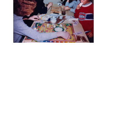
Vernissage le jeudi 20 mars 2014 à 18h00 à la
Galerie « Les 3 Lacs » du Campus Universitaire de
Lille 3
(Université Charles-de-Gaulle – Lille 3 Domaine
universitaire du « Pont de Bois » Rue du Barreau
59653 Villeneuve d’Ascq)
Visible du 20 mars au 4 avril 2014 (entrée libre)
Un projet réalisé dans le cadre du workshop « du
jeu dans les règles » mené par Julien Prévieux
avec les étudiants du master Arts Plastiques de
l’université Lille 3.
Exposition 100% APV, deuxième édition.