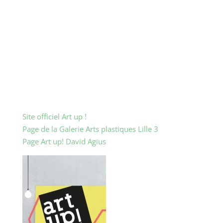
/Grand Palais de Lille /1 Boulevard des Cités Unies
/59800 Lille /Métro Lille Grand Palais
Horaires : /
mercredi 11 février :
Vernissage
officiel : 19h/
jeudi 12 février :
de 12h à 23h/
Nuit
de l’art le 12.02
de 18h à 23h/
vendredi 13
février :
de 12h à 23h/
samedi 14 février :
de 11h
à 20h/
dimanche 15 février :
de 11h à 20h
Tarif Tarif normal : 8€ – revisite offerte / Tarif réduit
: 6€ – revisite offerte
Site officiel Art up !
Page de la Galerie Arts plastiques Lille 3
Page Art up! David Agius