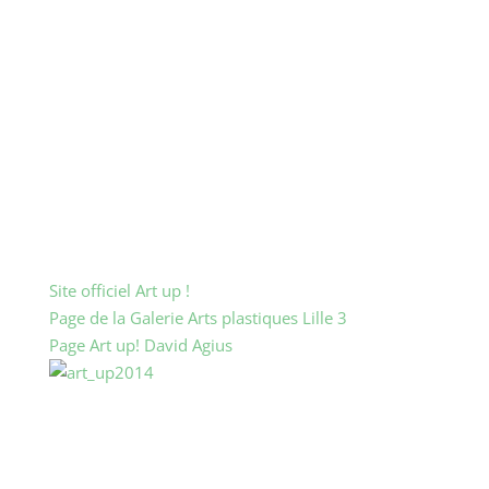
/59800 Lille
/Métro Lille Grand Palais
Horaires : Jeudi 13 et vendredi 14 février de 12h à
23h / Samedi 15 février et dimanche 16 février de
11h à 20h
Nuit de l’Art : Jeudi 13 février de 18h à 23h
Nocturne : Vendredi 14 février, ouverture jusque
23h
Tarif Tarif normal : 8€ – revisite offerte / Tarif réduit
: 6€ – revisite offerte
Site officiel Art up !
Page de la Galerie Arts plastiques Lille 3
Page Art up! David Agius