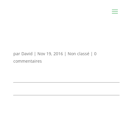
Archives, Expositions terminées
par
David
|
Nov 19, 2016
|
Non classé
|
0
commentaires
Archives – Expositions terminées :
100% APV, quatrième édition.
04>11 mars 2016
Vernissage le jeudi 03 mars 2016 à 18h00 à la
Galerie Commune du Campus Arts Plastiques de
Tourcoing