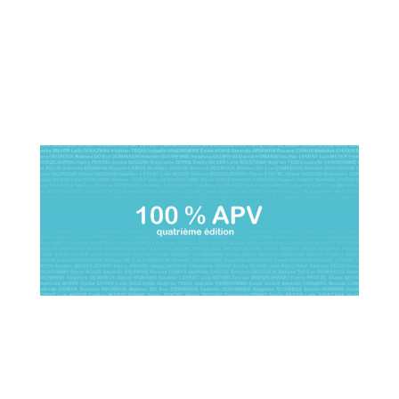
(36 bis rue des Ursulines 59200 Tourcoing /Métro
Tourcoing centre )
Visible du 04 au 11 mars de 13h à 17h30 (sauf
mardi et jours fériés) à la Galerie Commune (entrée
libre)
Site officiel :
Art up ! 2015
12>15 février 2015
Vernissage le mercredi 11 février dès 19h
Visible au stand « Arts plastiques Lille 3 » du 12 au
15 février 2014 à Lille Grand Palais