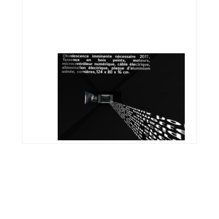
lors d’Art-O-Rama (Foire
Internationale d’Art Contemporain de
Marseille) le 25 août. (art-o-rama.fr)
LESRECOMBINANTS.FR
Poster le commentaire