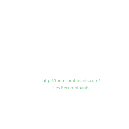
Maintenant et pour toujours, vous
faites partie de la merveilleuse
famille des Recombinants.
Chaleureusement,
Votre recombinée,
Madja Edelstein-Gomez
“Les Recombinants”, une exposition
d’art en ligne
Commissaire d’exposition : Madja
Edelstein-Gomez
http://therecombinants.com/
Les Recombinants
Rendez-vous le 25 août 2017 pour
découvrir l’exposition en ligne conçue
par Madja Edelstein-Gomez.
L’exposition « Les Recombinants »
sera présentée pour la première fois