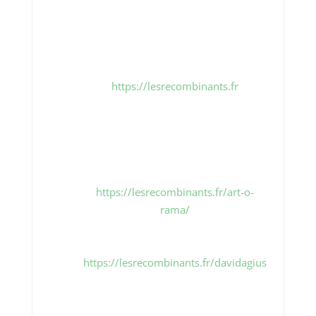
Recombinants”.
Vous pourrez jouir de l’exposition en
ligne à partir du 25 août, 17h, à
l’adresse suivante :
https://lesrecombinants.fr
Le même jour, à la même heure,
l’exposition sera présentée lors de la
Foire internationale d’Art
Contemporain de Marseille (ART-O-
RAMA).
https://lesrecombinants.fr/art-o-
rama/
Par ailleurs, votre exposition
personnelle est accessible ici :
https://lesrecombinants.fr/davidagius
Elle est également accessible à partir
de l’exposition collective en ligne.