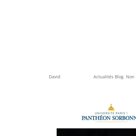
Soutenance de thèse
par
David
|
Déc 7, 2019
|
Actualités Blog
,
Non 