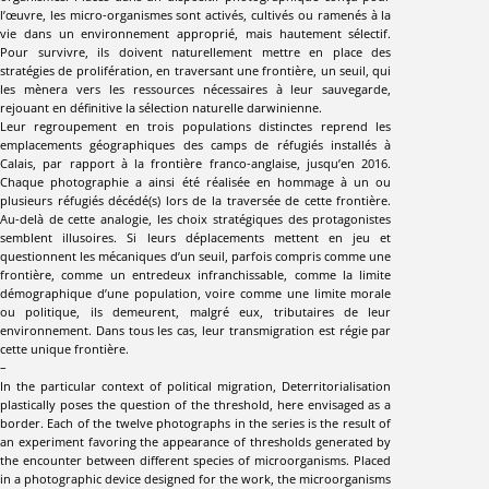
l’œuvre, les micro-organismes sont activés, cultivés ou ramenés à la
vie dans un environnement approprié, mais hautement sélectif.
Pour survivre, ils doivent naturellement mettre en place des
stratégies de prolifération, en traversant une frontière, un seuil, qui
les mènera vers les ressources nécessaires à leur sauvegarde,
rejouant en définitive la sélection naturelle darwinienne.
Leur regroupement en trois populations distinctes reprend les
emplacements géographiques des camps de réfugiés installés à
Calais, par rapport à la frontière franco-anglaise, jusqu’en 2016.
Chaque photographie a ainsi été réalisée en hommage à un ou
plusieurs réfugiés décédé(s) lors de la traversée de cette frontière.
Au-delà de cette analogie, les choix stratégiques des protagonistes
semblent illusoires. Si leurs déplacements mettent en jeu et
questionnent les mécaniques d’un seuil, parfois compris comme une
frontière, comme un entredeux infranchissable, comme la limite
démographique d’une population, voire comme une limite morale
ou politique, ils demeurent, malgré eux, tributaires de leur
environnement. Dans tous les cas, leur transmigration est régie par
cette unique frontière.
–
In the particular context of political migration, Deterritorialisation
plastically poses the question of the threshold, here envisaged as a
border. Each of the twelve photographs in the series is the result of
an experiment favoring the appearance of thresholds generated by
the encounter between different species of microorganisms. Placed
in a photographic device designed for the work, the microorganisms